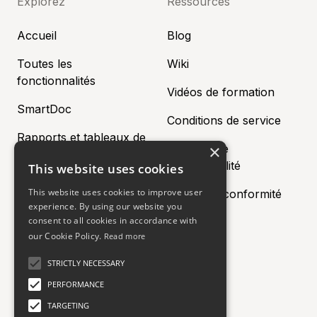
Explorez
Ressources
Accueil
Blog
Toutes les
Wiki
fonctionnalités
Vidéos de formation
SmartDoc
Conditions de service
Rapports et tableaux de
×
Politique de
bord
confidentialité
This website uses cookies
Prix
This website uses cookies to improve user
Centre de conformité
experience. By using our website you
Partenaires
consent to all cookies in accordance with
our Cookie Policy.
Read more
Contactez-nous
Social
STRICTLY NECESSARY
PERFORMANCE
Compagnie
LinkedIn
TARGETING