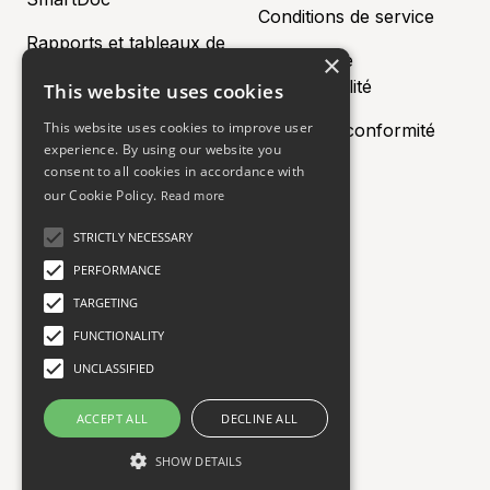
Conditions de service
Rapports et tableaux de
×
Politique de
bord
confidentialité
This website uses cookies
Prix
This website uses cookies to improve user
Centre de conformité
experience. By using our website you
Partenaires
consent to all cookies in accordance with
our Cookie Policy.
Read more
Contactez-nous
Social
STRICTLY NECESSARY
PERFORMANCE
Compagnie
LinkedIn
TARGETING
Nous contacter
FUNCTIONALITY
UNCLASSIFIED
+1-888-381-2230
info@aidi.io
ACCEPT ALL
DECLINE ALL
SHOW DETAILS